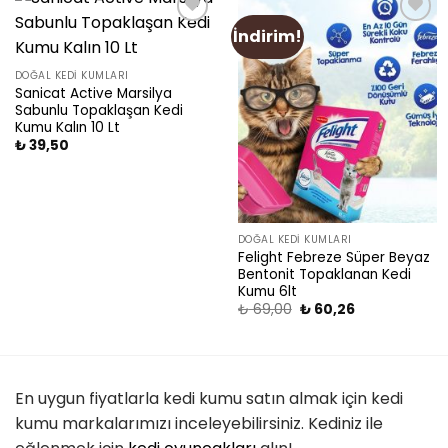
İndirim!
Add
Add
to
to
wishlist
wishlist
DOĞAL KEDI KUMLARI
Sanicat Active Marsilya
Sabunlu Topaklaşan Kedi
Kumu Kalın 10 Lt
₺
39,50
DOĞAL KEDI KUMLARI
Felight Febreze Süper Beyaz
Bentonit Topaklanan Kedi
Kumu 6lt
₺
69,00
₺
60,26
En uygun fiyatlarla kedi kumu satın almak için kedi
kumu markalarımızı inceleyebilirsiniz. Kediniz ile