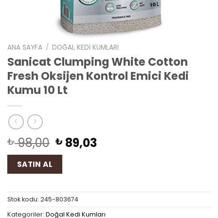
ANA SAYFA
/
DOĞAL KEDI KUMLARI
Sanicat Clumping White Cotton
Fresh Oksijen Kontrol Emici Kedi
Kumu 10 Lt
98,00
89,03
₺
₺
SATIN AL
Stok kodu:
245-803674
Kategoriler:
Doğal Kedi Kumları