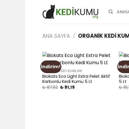
Skip
to
ANAS
content
ANA SAYFA
/
ORGANIK KEDI KUM
İndirim!
İndi
Add
ORGANIK KEDI KUMLARI
ORGAN
to
Biokats Eco Light Extra Pelet Aktif
Biok
wishlist
Karbonlu Kedi Kumu 5 Lt
5 Lt
₺
87,62
₺
81,19
₺
81,