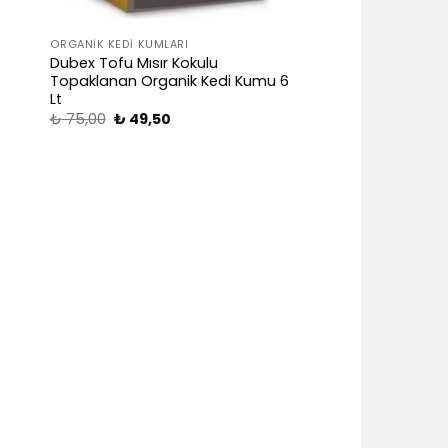
ORGANIK KEDI KUMLARI
Dubex Tofu Mısır Kokulu
Topaklanan Organik Kedi Kumu 6
Lt
₺
75,00
₺
49,50
dd
ist