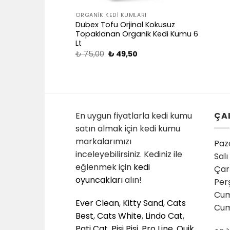
ORGANIK KEDI KUMLARI
Dubex Tofu Orjinal Kokusuz
Topaklanan Organik Kedi Kumu 6
Lt
₺
75,00
₺
49,50
En uygun fiyatlarla kedi kumu
ÇA
satın almak için kedi kumu
markalarımızı
Paza
inceleyebilirsiniz. Kediniz ile
Salı
eğlenmek için
kedi
Çar
oyuncakları
alın!
Per
Cum
Ever Clean
,
Kitty Sand
,
Cats
Cum
Best
,
Cats White
,
Lindo Cat
,
Pati Cat
,
Pisi Pisi
,
Pro Line
,
Quik
,