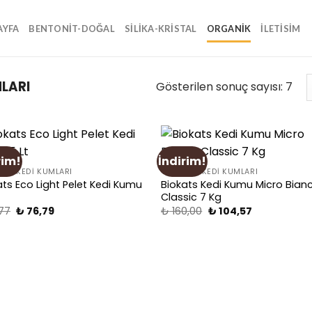
AYFA
BENTONIT-DOĞAL
SILIKA-KRISTAL
ORGANIK
İLETİSİM
LARI
Gösterilen sonuç sayısı: 7
rim!
İndirim!
Add
A
IK KEDI KUMLARI
ORGANIK KEDI KUMLARI
to
to
ats Eco Light Pelet Kedi Kumu
Biokats Kedi Kumu Micro Bian
wishlist
wishl
Classic 7 Kg
77
₺
76,79
₺
160,00
₺
104,57