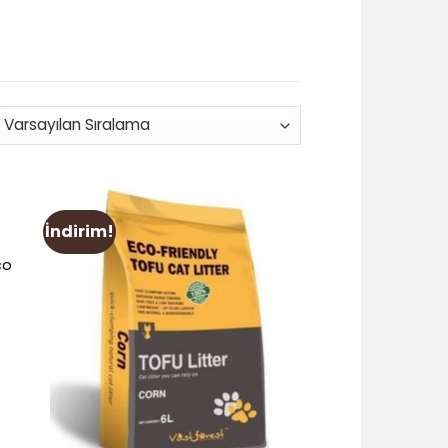
İndirim!
dd
Add
to
co
ist
wishlist