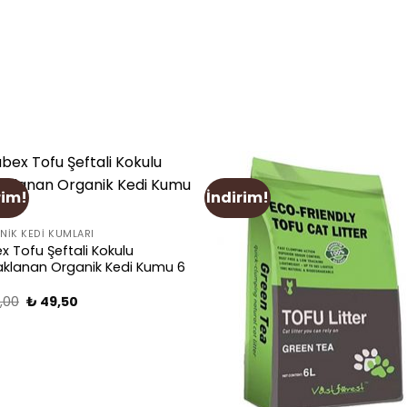
rim!
İndirim!
Add
A
to
to
wishlist
wishl
IK KEDI KUMLARI
x Tofu Şeftali Kokulu
klanan Organik Kedi Kumu 6
,00
₺
49,50