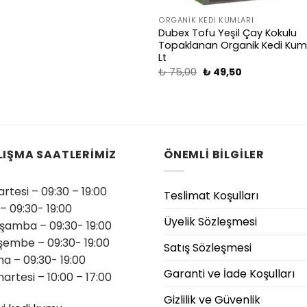
ORGANIK KEDI KUMLARI
Dubex Tofu Yeşil Çay Kokulu
Topaklanan Organik Kedi Kum
Lt
₺
75,00
₺
49,50
LIŞMA SAATLERİMİZ
ÖNEMLİ BİLGİLER
rtesi – 09:30 – 19:00
Teslimat Koşulları
 – 09:30- 19:00
Üyelik Sözleşmesi
şamba – 09:30- 19:00
şembe – 09:30- 19:00
Satış Sözleşmesi
a – 09:30- 19:00
Garanti ve İade Koşulları
artesi – 10:00 – 17:00
Gizlilik ve Güvenlik