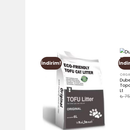
İndirim!
İndi
Add
to
wishlist
ORGAN
Dube
Topa
Lt
₺
75