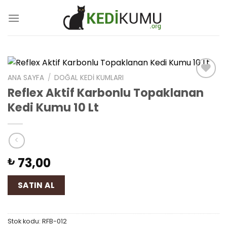
Skip
to
content
ANA SAYFA
/
DOĞAL KEDI KUMLARI
Add
Reflex Aktif Karbonlu Topaklanan
to
Kedi Kumu 10 Lt
wishlist
73,00
₺
SATIN AL
Stok kodu:
RFB-012