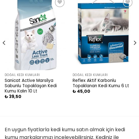
Add
Add
to
to
wishlist
wishlist
DOĞAL KEDI KUMLARI
DOĞAL KEDI KUMLARI
Sanicat Active Marsilya
Reflex Aktif Karbonlu
Sabunlu Topaklaşan Kedi
Topaklanan Kedi Kumu 6 Lt
Kumu Kalın 10 Lt
₺
45,00
₺
39,50
En uygun fiyatlarla kedi kumu satın almak için kedi
kumu markalarımızı inceleyebilirsiniz. Kediniz ile