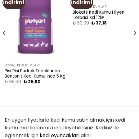
İndirim!
İndirim!
Add
Add
to
to
DOĞAL KEDI KUMLARI
wishlist
wishlist
Biokats Kedi Kumu Hijyen
Torbasi Xxl 12li?
₺
50,00
₺
37,18
DOĞAL KEDI KUMLARI
Pisi Pisi Pudralı Topaklanan
Bentonit Kedi Kumu İnce 5 Kg
₺
39,00
₺
29,50
En uygun fiyatlarla kedi kumu satın almak için kedi
kumu markalarımızı inceleyebilirsiniz. Kediniz ile
eğlenmek için
kedi oyuncakları
alın!