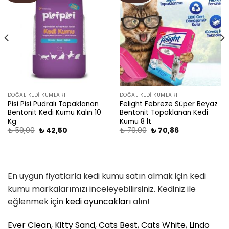
wishlist
wishlist
DOĞAL KEDI KUMLARI
DOĞAL KEDI KUMLARI
Pisi Pisi Pudralı Topaklanan
Felight Febreze Süper Beyaz
Bentonit Kedi Kumu Kalın 10
Bentonit Topaklanan Kedi
Kg
Kumu 8 lt
₺
59,00
₺
42,50
₺
79,00
₺
70,86
En uygun fiyatlarla kedi kumu satın almak için kedi
kumu markalarımızı inceleyebilirsiniz. Kediniz ile
eğlenmek için
kedi oyuncakları
alın!
Ever Clean
,
Kitty Sand
,
Cats Best
,
Cats White
,
Lindo