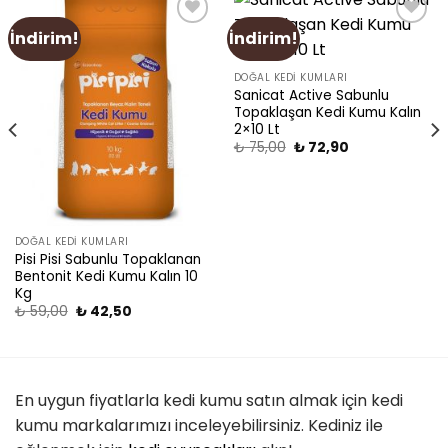
İndirim!
İndirim!
Add
Add
to
to
wishlist
wishlist
DOĞAL KEDI KUMLARI
Sanicat Active Sabunlu
Topaklaşan Kedi Kumu Kalın
2×10 Lt
₺
75,00
₺
72,90
DOĞAL KEDI KUMLARI
Pisi Pisi Sabunlu Topaklanan
Bentonit Kedi Kumu Kalın 10
Kg
₺
59,00
₺
42,50
En uygun fiyatlarla kedi kumu satın almak için kedi
kumu markalarımızı inceleyebilirsiniz. Kediniz ile