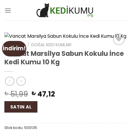
Skip
to
content
ANA SAYFA
/
DOĞAL KEDI KUMLARI
İndirim!
Add
Vancat Marsilya Sabun Kokulu İnce
to
Kedi Kumu 10 Kg
wishlist
51,99
47,12
₺
₺
SATIN AL
Stok kodu:
500135