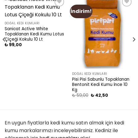
İndirim!
Add
Add
to
to
wishlist
wishlist
DOĞAL KEDI KUMLARI
Sanicat Active White
Topaklanan Kedi Kumu Lotus
Çiçeği Kokulu 10 Lt
₺
99,00
DOĞAL KEDI KUMLARI
Pisi Pisi Sabunlu Topaklanan
Bentonit Kedi Kumu İnce 10
Kg
₺
59,00
₺
42,50
En uygun fiyatlarla kedi kumu satın almak için kedi
kumu markalarımızı inceleyebilirsiniz. Kediniz ile