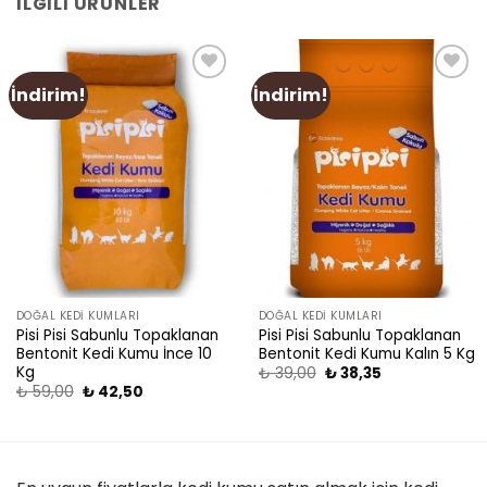
İLGILI ÜRÜNLER
İndirim!
İndirim!
Add
Add
to
to
wishlist
wishlist
DOĞAL KEDI KUMLARI
DOĞAL KEDI KUMLARI
Pisi Pisi Sabunlu Topaklanan
Pisi Pisi Sabunlu Topaklanan
Bentonit Kedi Kumu İnce 10
Bentonit Kedi Kumu Kalın 5 Kg
Kg
₺
39,00
₺
38,35
₺
59,00
₺
42,50