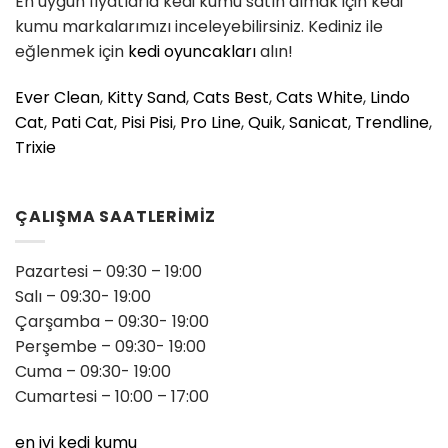
En uygun fiyatlarla kedi kumu satın almak için kedi
kumu markalarımızı inceleyebilirsiniz. Kediniz ile
eğlenmek için
kedi oyuncakları
alın!
Ever Clean
,
Kitty Sand
,
Cats Best
,
Cats White
,
Lindo
Cat
,
Pati Cat
,
Pisi Pisi
,
Pro Line
,
Quik
,
Sanicat
,
Trendline
,
Trixie
ÇALIŞMA SAATLERİMİZ
Pazartesi – 09:30 – 19:00
Salı – 09:30- 19:00
Çarşamba – 09:30- 19:00
Perşembe – 09:30- 19:00
Cuma – 09:30- 19:00
Cumartesi – 10:00 – 17:00
en iyi kedi kumu