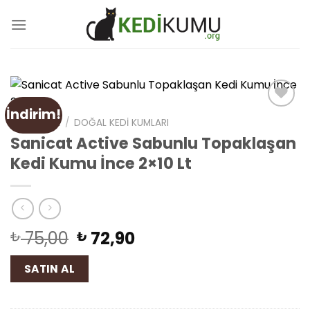
Skip
to
content
İndirim!
Add
ANA SAYFA
/
DOĞAL KEDI KUMLARI
to
Sanicat Active Sabunlu Topaklaşan
wishlist
Kedi Kumu İnce 2×10 Lt
75,00
72,90
₺
₺
SATIN AL