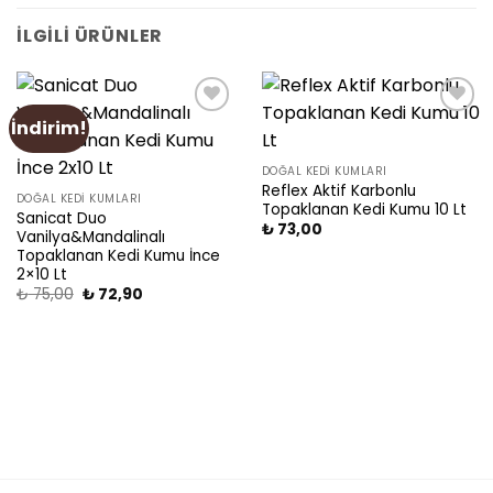
İLGILI ÜRÜNLER
İndirim!
Add
Add
to
to
wishlist
wishlist
DOĞAL KEDI KUMLARI
Reflex Aktif Karbonlu
DOĞAL KEDI KUMLARI
Topaklanan Kedi Kumu 10 Lt
Sanicat Duo
₺
73,00
Vanilya&Mandalinalı
Topaklanan Kedi Kumu İnce
2×10 Lt
₺
75,00
₺
72,90