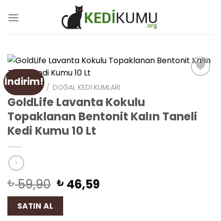
Skip
to
content
İndirim!
Add
ANA SAYFA
/
DOĞAL KEDI KUMLARI
to
GoldLife Lavanta Kokulu
wishlist
Topaklanan Bentonit Kalın Taneli
Kedi Kumu 10 Lt
59,90
46,59
₺
₺
SATIN AL