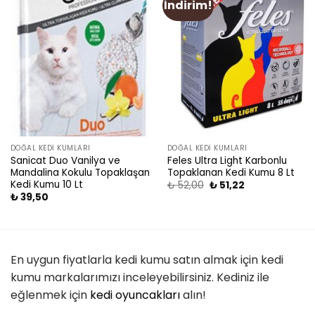
İndirim!
Add
Add
to
to
wishlist
wishlist
DOĞAL KEDI KUMLARI
DOĞAL KEDI KUMLARI
Sanicat Duo Vanilya ve
Feles Ultra Light Karbonlu
Mandalina Kokulu Topaklaşan
Topaklanan Kedi Kumu 8 Lt
Kedi Kumu 10 Lt
₺
52,00
₺
51,22
₺
39,50
En uygun fiyatlarla kedi kumu satın almak için kedi
kumu markalarımızı inceleyebilirsiniz. Kediniz ile
eğlenmek için
kedi oyuncakları
alın!