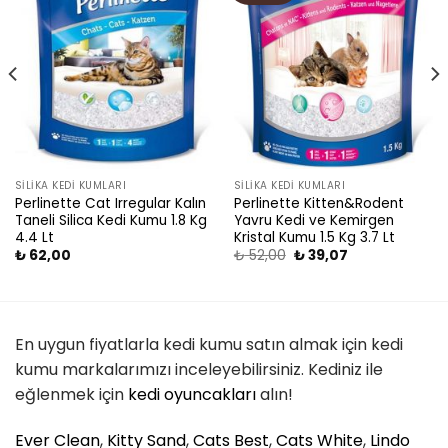
wishlist
wishlist
SILIKA KEDI KUMLARI
SILIKA KEDI KUMLARI
Perlinette Cat Irregular Kalın
Perlinette Kitten&Rodent
Taneli Silica Kedi Kumu 1.8 Kg
Yavru Kedi ve Kemirgen
4.4 Lt
Kristal Kumu 1.5 Kg 3.7 Lt
₺
62,00
₺
52,00
₺
39,07
En uygun fiyatlarla kedi kumu satın almak için kedi
kumu markalarımızı inceleyebilirsiniz. Kediniz ile
eğlenmek için
kedi oyuncakları
alın!
Ever Clean
,
Kitty Sand
,
Cats Best
,
Cats White
,
Lindo