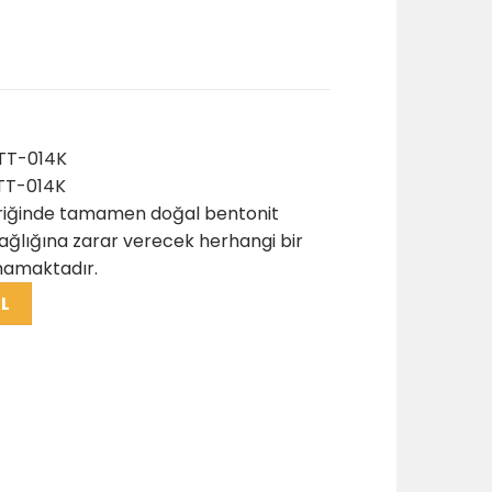
 TT-014K
 TT-014K
çeriğinde tamamen doğal bentonit
 sağlığına zarar verecek herhangi bir
mamaktadır.
L