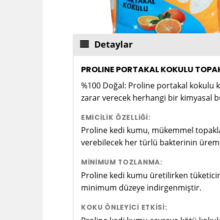
Detaylar
PROLINE PORTAKAL KOKULU TOPA
%100 Doğal: Proline portakal kokulu k
zarar verecek herhangi bir kimyasal
EMICILIK ÖZELLIĞI:
Proline kedi kumu, mükemmel topaklaşma
verebilecek her türlü bakterinin ürem
MINIMUM TOZLANMA:
Proline kedi kumu üretilirken tüketic
minimum düzeye indirgenmiştir.
KOKU ÖNLEYICI ETKISI: