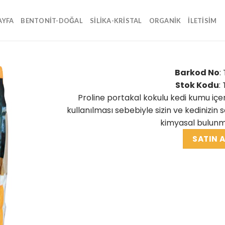
AYFA
BENTONIT-DOĞAL
SILIKA-KRISTAL
ORGANIK
İLETİSİM
Barkod No
:
Stok Kodu
:
Proline portakal kokulu kedi kumu i
kullanılması sebebiyle sizin ve kedinizin
kimyasal bulun
SATIN A