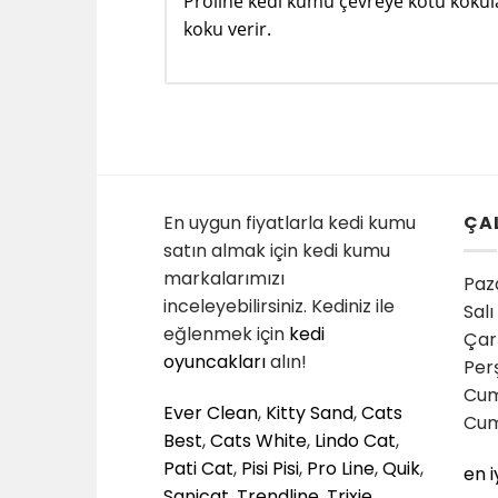
Proline kedi kumu çevreye kötü kokul
koku verir.
En uygun fiyatlarla kedi kumu
ÇA
satın almak için kedi kumu
markalarımızı
Paza
inceleyebilirsiniz. Kediniz ile
Salı
eğlenmek için
kedi
Çar
oyuncakları
alın!
Per
Cum
Ever Clean
,
Kitty Sand
,
Cats
Cum
Best
,
Cats White
,
Lindo Cat
,
Pati Cat
,
Pisi Pisi
,
Pro Line
,
Quik
,
en i
Sanicat
,
Trendline
,
Trixie