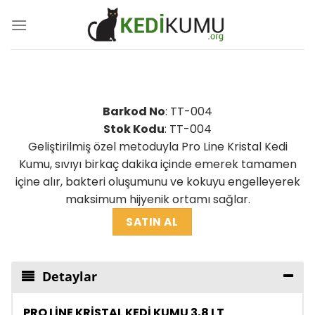
Skip
to
content
Barkod No
: TT-004
Stok Kodu
: TT-004
Geliştirilmiş özel metoduyla Pro Line Kristal Kedi
Kumu, sıvıyı birkaç dakika içinde emerek tamamen
içine alır, bakteri oluşumunu ve kokuyu engelleyerek
maksimum hijyenik ortamı sağlar.
SATIN AL
Detaylar
PRO LİNE KRİSTAL KEDİ KUMU 3,8 LT