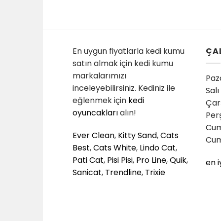
En uygun fiyatlarla kedi kumu
ÇA
satın almak için kedi kumu
markalarımızı
Paza
inceleyebilirsiniz. Kediniz ile
Salı
eğlenmek için
kedi
Çar
oyuncakları
alın!
Per
Cum
Ever Clean
,
Kitty Sand
,
Cats
Cum
Best
,
Cats White
,
Lindo Cat
,
Pati Cat
,
Pisi Pisi
,
Pro Line
,
Quik
,
en i
Sanicat
,
Trendline
,
Trixie