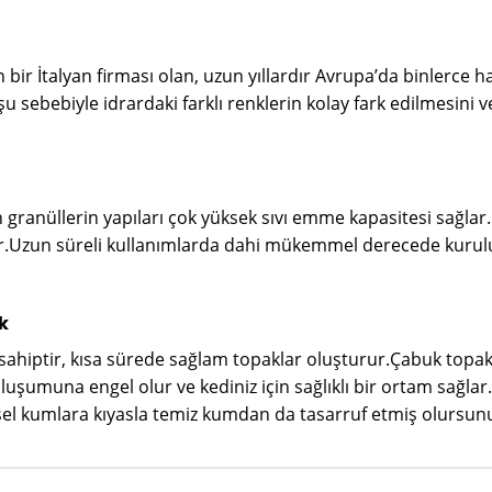
ir İtalyan firması olan, uzun yıllardır Avrupa’da binlerce h
u sebebiyle idrardaki farklı renklerin kolay fark edilmesini v
 granüllerin yapıları çok yüksek sıvı emme kapasitesi sağlar
er.Uzun süreli kullanımlarda dahi mükemmel derecede kuruluk
k
 sahiptir, kısa sürede sağlam topaklar oluşturur.Çabuk topak
 oluşumuna engel olur ve kediniz için sağlıklı bir ortam sağla
ksel kumlara kıyasla temiz kumdan da tasarruf etmiş olursun