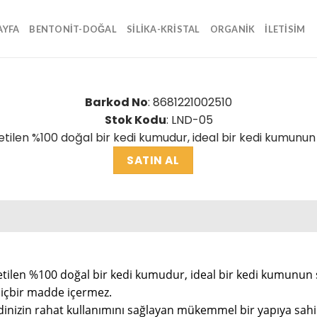
AYFA
BENTONIT-DOĞAL
SILIKA-KRISTAL
ORGANIK
İLETİSİM
Barkod No
: 8681221002510
Stok Kodu
: LND-05
tilen %100 doğal bir kedi kumudur, ideal bir kedi kumunun 
SATIN AL
tilen %100 doğal bir kedi kumudur, ideal bir kedi kumunun s
 hiçbir madde içermez.
izin rahat kullanımını sağlayan mükemmel bir yapıya sahip